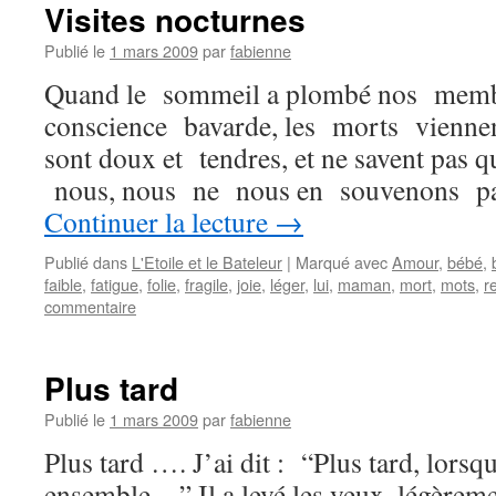
Visites nocturnes
Publié le
1 mars 2009
par
fabienne
Quand le sommeil a plombé nos memb
conscience bavarde, les morts viennent
sont doux et tendres, et ne savent pas qu
nous, nous ne nous en souvenons pa
Continuer la lecture
→
Publié dans
L'Etoile et le Bateleur
|
Marqué avec
Amour
,
bébé
,
faible
,
fatigue
,
folie
,
fragile
,
joie
,
léger
,
lui
,
maman
,
mort
,
mots
,
r
commentaire
Plus tard
Publié le
1 mars 2009
par
fabienne
Plus tard …. J’ai dit : “Plus tard, lors
ensemble…” Il a levé les yeux, légèremen