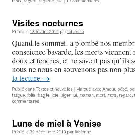
mots
,
regard
,
regarde
,
rue
|
13 commentaires
Visites nocturnes
Publié le
18 février 2012
par
fabienne
Quand le sommeil a plombé nos membre
conscience bavarde, les morts viennent no
doux et tendres, et ne savent pas qu’ils 
nous ne nous en souvenons pas non pl
la lecture
→
Publié dans
Textes et nouvelles
|
Marqué avec
Amour
,
bébé
,
bo
fatigue
,
folie
,
fragile
,
joie
,
léger
,
lui
,
maman
,
mort
,
mots
,
regard
,
commentaires
Lune de miel à Venise
Publié le
30 décembre 2010
par
fabienne