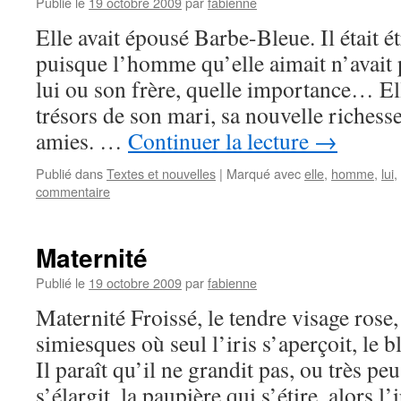
Publié le
19 octobre 2009
par
fabienne
Elle avait épousé Barbe-Bleue. Il était ét
puisque l’homme qu’elle aimait n’avait p
lui ou son frère, quelle importance… Ell
trésors de son mari, sa nouvelle richesse
amies. …
Continuer la lecture
→
Publié dans
Textes et nouvelles
|
Marqué avec
elle
,
homme
,
lui
,
commentaire
Maternité
Publié le
19 octobre 2009
par
fabienne
Maternité Froissé, le tendre visage rose,
simiesques où seul l’iris s’aperçoit, le b
Il paraît qu’il ne grandit pas, ou très peu
s’élargit, la paupière qui s’étire, alors 