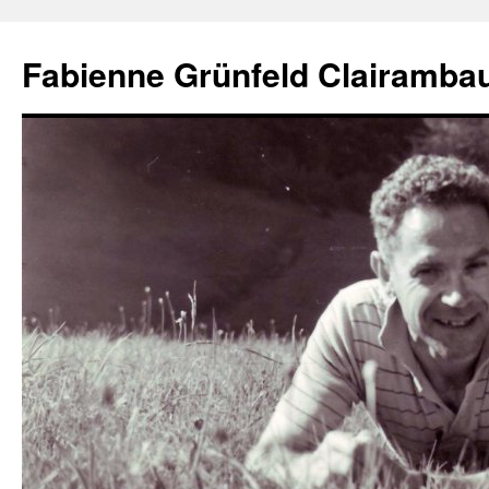
Aller
au
Fabienne Grünfeld Clairambau
contenu