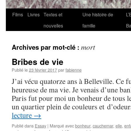
Films
Livres
Textes et
Une histoire de
L’
nouvelles
famille
Ba
mort
Archives par mot-clé :
Bribes de vie
Publié le
23 février 2017
par
fabienne
J’ai vécu quatorze ans à Belleville. Ce fu
heureuse de ma vie. Je venais d’une banli
Paris fut pour moi un bonheur de tous le
un quartier plein de couleurs et d’odeu
lecture
→
Publié dans
Essay
|
Marqué avec
bonheur
,
cauchemar
,
elle
,
enf