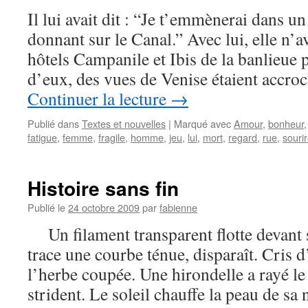
Il lui avait dit : “Je t’emmènerai dans un
donnant sur le Canal.” Avec lui, elle n’a
hôtels Campanile et Ibis de la banlieue 
d’eux, des vues de Venise étaient accr
Continuer la lecture
→
Publié dans
Textes et nouvelles
|
Marqué avec
Amour
,
bonheur
fatigue
,
femme
,
fragile
,
homme
,
jeu
,
lui
,
mort
,
regard
,
rue
,
souri
Histoire sans fin
Publié le
24 octobre 2009
par
fabienne
Un filament transparent flotte devant 
trace une courbe ténue, disparaît. Cris 
l’herbe coupée. Une hirondelle a rayé le 
strident. Le soleil chauffe la peau de sa