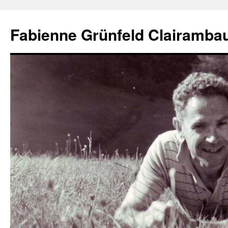
Aller
au
Fabienne Grünfeld Clairambau
contenu