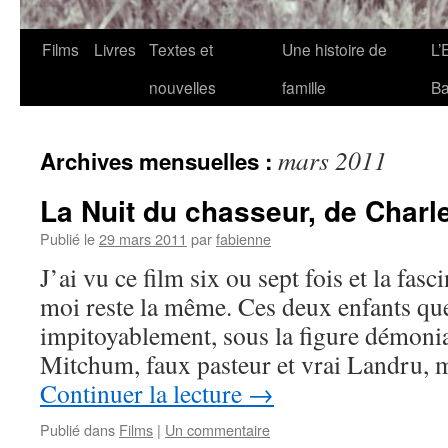
Films
Livres
Textes et
Une histoire de
L’
nouvelles
famille
Ba
mars 2011
Archives mensuelles :
La Nuit du chasseur, de Char
Publié le
29 mars 2011
par
fabienne
J’ai vu ce film six ou sept fois et la fasc
moi reste la même. Ces deux enfants qu
impitoyablement, sous la figure démoni
Mitchum, faux pasteur et vrai Landru, 
Continuer la lecture
→
Publié dans
Films
|
Un commentaire