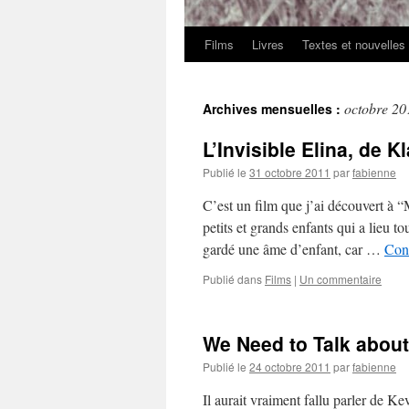
Films
Livres
Textes et nouvelles
octobre 20
Archives mensuelles :
L’Invisible Elina, de K
Publié le
31 octobre 2011
par
fabienne
C’est un film que j’ai découvert à 
petits et grands enfants qui a lieu to
gardé une âme d’enfant, car …
Cont
Publié dans
Films
|
Un commentaire
We Need to Talk abou
Publié le
24 octobre 2011
par
fabienne
Il aurait vraiment fallu parler de K