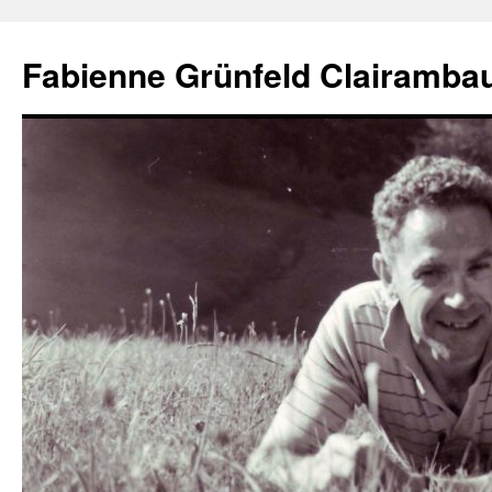
Aller
au
Fabienne Grünfeld Clairambau
contenu