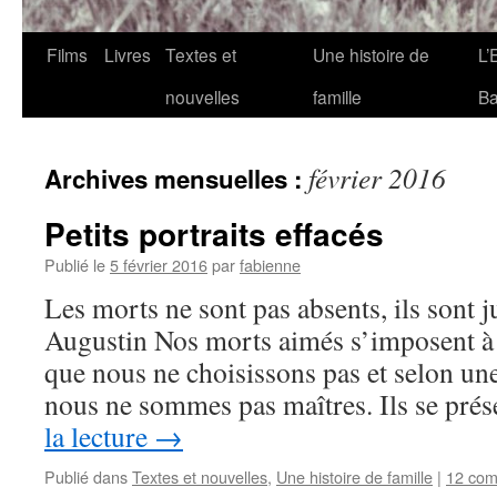
Films
Livres
Textes et
Une histoire de
L’
nouvelles
famille
Ba
février 2016
Archives mensuelles :
Petits portraits effacés
Publié le
5 février 2016
par
fabienne
Les morts ne sont pas absents, ils sont ju
Augustin Nos morts aimés s’imposent à
que nous ne choisissons pas et selon u
nous ne sommes pas maîtres. Ils se pré
la lecture
→
Publié dans
Textes et nouvelles
,
Une histoire de famille
|
12 com