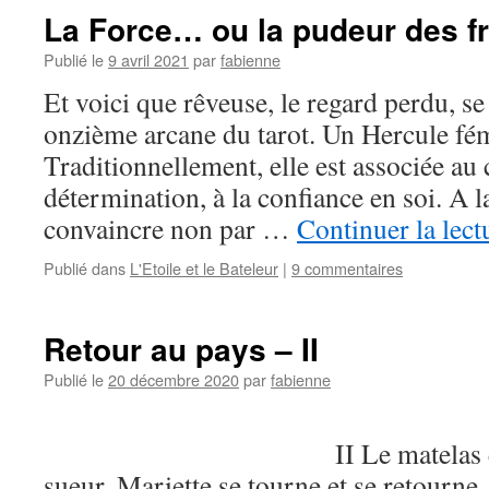
La Force… ou la pudeur des fr
Publié le
9 avril 2021
par
fabienne
Et voici que rêveuse, le regard perdu, se
onzième arcane du tarot. Un Hercule fé
Traditionnellement, elle est associée au 
détermination, à la confiance en soi. A l
convaincre non par …
Continuer la lec
Publié dans
L'Etoile et le Bateleur
|
9 commentaires
Retour au pays – II
Publié le
20 décembre 2020
par
fabienne
II Le matelas est trem
sueur. Mariette se tourne et se retourne,