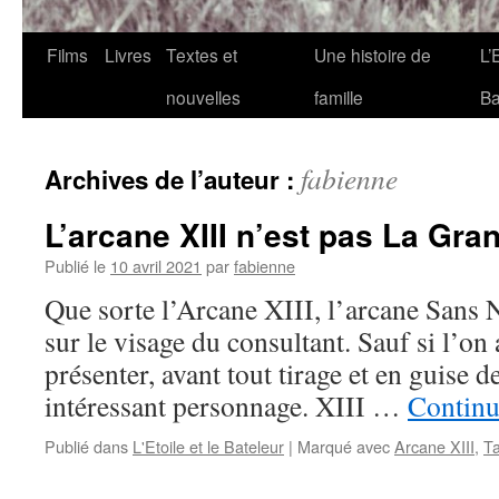
Films
Livres
Textes et
Une histoire de
L’
nouvelles
famille
Ba
fabienne
Archives de l’auteur :
L’arcane XIII n’est pas La G
Publié le
10 avril 2021
par
fabienne
Que sorte l’Arcane XIII, l’arcane Sans N
sur le visage du consultant. Sauf si l’on 
présenter, avant tout tirage et en guise 
intéressant personnage. XIII …
Continu
Publié dans
L'Etoile et le Bateleur
|
Marqué avec
Arcane XIII
,
Ta