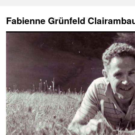
Aller
au
Fabienne Grünfeld Clairambau
contenu