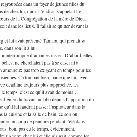
es regroupées dans un foyer de jeunes filles du
 de chez lui, quoi. L’endroit s’appelait Le
 sœurs de la Congrégation de la mère de Dieu.
t dans les lieux. Il fallait se quitter devant la
rg et lui avait présenté Tamara, qui prenait sa
, dans son lit à lui.
on ininterrompue d’amantes russes. D’abord, elles
belles, ne cherchaient pas à se caser ni à
 un amoureux pas trop exigeant en temps pour les
risiennes. Ça tombait bien, parce que lui, avec
avec deadline toujours plus rapprochée, les
le temps, c’est ce qu’il avait de moins…
e d’enfer du travail au labo depuis l’apparition du
 qu’il lui faudrait passer l’aspirateur dans la
s la cuisine et la salle de bain, ce soir ou
donner un coup de peinture pendant l’été dans
 mais, bon, pas eu le temps, évidemment.
e un verre chez lui et elle n’aurait, comme les