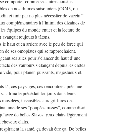
ar se comporter comme ses autres cousins
ables de nos rhumes saisonniers (OC43, ou
din et finir par ne plus nécessiter de vaccin.”
vaux complémentaires à l’infini, des dizaines de
les équipes du monde entier et la lecture de
 avançait toujours à tâtons.
rs le haut et en arrière avec le peu de force qui
ation de ses omoplates qui se rapprochaient.
geant ses ailes pour s’élancer du haut d’une
ectacle des vautours s’élançant depuis les crêtes
le vide, pour planer, puissants, majestueux et
s-là, ces paysages, ces rencontres après une
rs… Irina le précédait toujours dans leurs
s musclées, insensibles aux griffures des
Irina, une de ses “poupées russes”, comme disait
 qu’avec de belles Slaves, yeux clairs légèrement
t cheveux clairs.
respiraient la santé, ça devait être ça. De belles