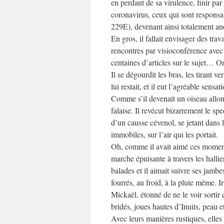
en perdant de sa virulence, finir p
coronavirus, ceux qui sont respons
229E), devenant ainsi totalement ano
En gros, il fallait envisager des tra
rencontres par visioconférence avec 
centaines d’articles sur le sujet… On
Il se dégourdit les bras, les tirant ve
lui restait, et il eut l’agréable sens
Comme s’il devenait un oiseau allon
falaise. Il revécut bizarrement le sp
d’un causse cévenol, se jetant dans 
immobiles, sur l’air qui les portait.
Oh, comme il avait aimé ces moment
marche épuisante à travers les hallie
balades et il aimait suivre ses jambe
fourrés, au froid, à la pluie même. 
Mickaël, étonné de ne le voir sortir
bridés, joues hautes d’Inuits, peau e
Avec leurs manières rustiques, elles 