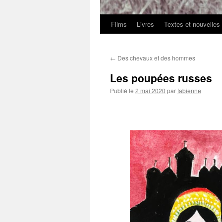
Films
Livres
Textes et nouvelles
←
Des chevaux et des hommes
Les poupées russes
Publié le
2 mai 2020
par
fabienne