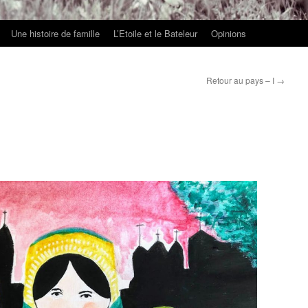
Une histoire de famille
L’Etoile et le Bateleur
Opinions
Retour au pays – I
→