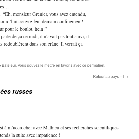
ures…
ile. “Eh, monsieur Grenier, vous avez entendu,
ujourd’hui couvre-feu, demain confinement!
f pour le boulot, hein!”
arlé de ça ce midi, il n’avait pas tout suivi, il
ts redoublèrent dans son crâne. Il verrait ça
le Bateleur
. Vous pouvez le mettre en favoris avec
ce permalien
.
Retour au pays – I
→
ées russes
si à m’accrocher avec Mathieu et ses recherches scientifiques
nds la suite avec impatience !