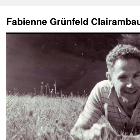
Aller
au
Fabienne Grünfeld Clairambau
contenu