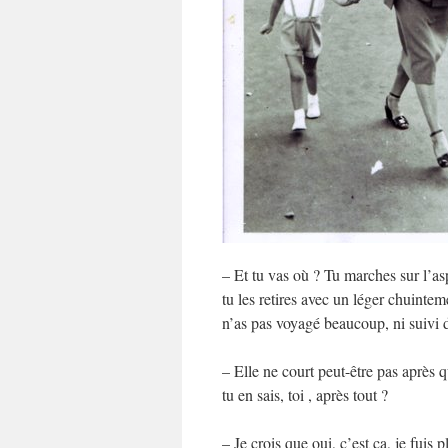
– Et tu vas où ? Tu marches sur l’asp
tu les retires avec un léger chuintem
n’as pas voyagé beaucoup, ni suivi de
– Elle ne court peut-être pas après 
tu en sais, toi , après tout ?
– Je crois que oui, c’est ça, je fuis pl