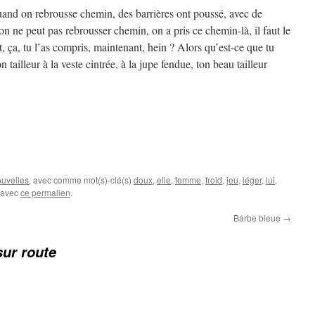
Quand on rebrousse chemin, des barrières ont poussé, avec de
on ne peut pas rebrousser chemin, on a pris ce chemin-là, il faut le
, ça, tu l’as compris, maintenant, hein ? Alors qu’est-ce que tu
on tailleur à la veste cintrée, à la jupe fendue, ton beau tailleur
ouvelles
, avec comme mot(s)-clé(s)
doux
,
elle
,
femme
,
froid
,
jeu
,
léger
,
lui
,
s avec
ce permalien
.
Barbe bleue
→
ur route