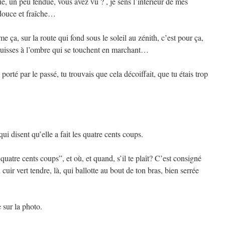
, un peu fendue, vous avez vu ? , je sens l’intérieur de mes
 douce et fraîche…
 ça, sur la route qui fond sous le soleil au zénith, c’est pour ça,
cuisses à l’ombre qui se touchent en marchant…
porté par le passé, tu trouvais que cela décoiffait, que tu étais trop
 qui disent qu’elle a fait les quatre cents coups.
s quatre cents coups”, et où, et quand, s’il te plaît? C’est consigné
uir vert tendre, là, qui ballotte au bout de ton bras, bien serrée
sur la photo.