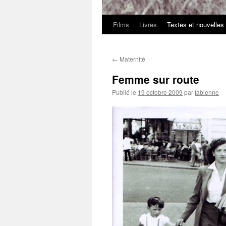
Films
Livres
Textes et nouvelles
←
Maternité
Femme sur route
Publié le
19 octobre 2009
par
fabienne