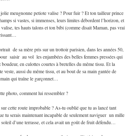
 jolie meugnonne petiote valise ? Pour fuir ? Et ton tailleur prince
hamps si vastes, si immenses, leurs limites débordent l’horizon, et
e valise, tes hauts talons et ton bibi (comme disait Maman, pas vrai
drissant…
ortrait de sa mère pris sur un trottoir parisien, dans les années 50,
pour saisir au vol les enjambées des belles femmes pressées qui
t boudeur, en culottes courtes à bretelles du même tissu. Et la
te veste, aussi du même tissu, et au bout de sa main gantée de
la main qui traîne le garçonnet…
tte photo, comment lui ressembler ?
sur cette route improbable ? As-tu oublié que tu as lancé tant
que tu serais maintenant incapable de seulement naviguer un mille
u soleil d’une terrasse, et cela avait un goût de fruit défendu…