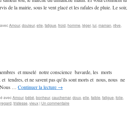
vis de la mairie, sous le vent glacé et les rafales de pluie. Le soir,
 avec
Amour
,
douleur
,
elle
,
fatigue
,
froid
,
homme
,
léger
,
lui
,
maman
,
rêve
,
mbres et muselé notre conscience bavarde, les morts
 et tendres, et ne savent pas qu’ils sont morts et nous, nous ne
. Nous …
Continuer la lecture
→
é avec
Amour
,
bébé
,
bonheur
,
cauchemar
,
doux
,
elle
,
faible
,
fatigue
,
folie
,
,
regard
,
tristesse
,
vieux
|
Un commentaire