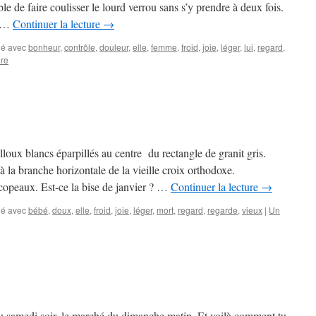
ble de faire coulisser le lourd verrou sans s’y prendre à deux fois.
e …
Continuer la lecture
→
é avec
bonheur
,
contrôle
,
douleur
,
elle
,
femme
,
froid
,
joie
,
léger
,
lui
,
regard
,
re
illoux blancs éparpillés au centre du rectangle de granit gris.
 la branche horizontale de la vieille croix orthodoxe.
e copeaux. Est-ce la bise de janvier ? …
Continuer la lecture
→
é avec
bébé
,
doux
,
elle
,
froid
,
joie
,
léger
,
mort
,
regard
,
regarde
,
vieux
|
Un
u samedi soir, le marché du dimanche matin. Et voilà comment tu