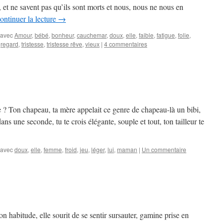
s, et ne savent pas qu’ils sont morts et nous, nous ne nous en
ontinuer la lecture
→
 avec
Amour
,
bébé
,
bonheur
,
cauchemar
,
doux
,
elle
,
faible
,
fatigue
,
folie
,
,
regard
,
tristesse
,
tristesse rêve
,
vieux
|
4 commentaires
te ? Ton chapeau, ta mère appelait ce genre de chapeau-là un bibi,
ns une seconde, tu te crois élégante, souple et tout, ton tailleur te
 avec
doux
,
elle
,
femme
,
froid
,
jeu
,
léger
,
lui
,
maman
|
Un commentaire
son habitude, elle sourit de se sentir sursauter, gamine prise en