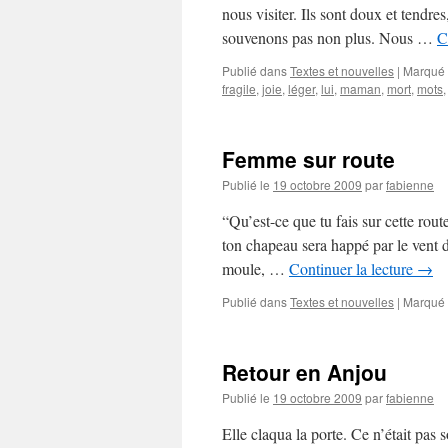
nous visiter. Ils sont doux et tendre
souvenons pas non plus. Nous …
C
Publié dans
Textes et nouvelles
|
Marqué
fragile
,
joie
,
léger
,
lui
,
maman
,
mort
,
mots
Femme sur route
Publié le
19 octobre 2009
par
fabienne
“Qu’est-ce que tu fais sur cette rou
ton chapeau sera happé par le vent da
moule, …
Continuer la lecture
→
Publié dans
Textes et nouvelles
|
Marqué
Retour en Anjou
Publié le
19 octobre 2009
par
fabienne
Elle claqua la porte. Ce n’était pas 