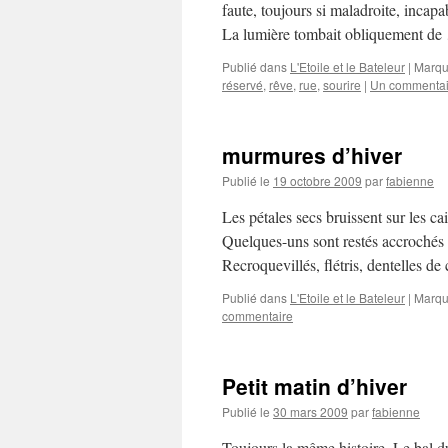
faute, toujours si maladroite, incapa
La lumière tombait obliquement d
Publié dans
L'Etoile et le Bateleur
|
Marqu
réservé
,
rêve
,
rue
,
sourire
|
Un commentai
murmures d’hiver
Publié le
19 octobre 2009
par
fabienne
Les pétales secs bruissent sur les ca
Quelques-uns sont restés accrochés à
Recroquevillés, flétris, dentelles d
Publié dans
L'Etoile et le Bateleur
|
Marqu
commentaire
Petit matin d’hiver
Publié le
30 mars 2009
par
fabienne
Toujours la même histoire. Le bal d