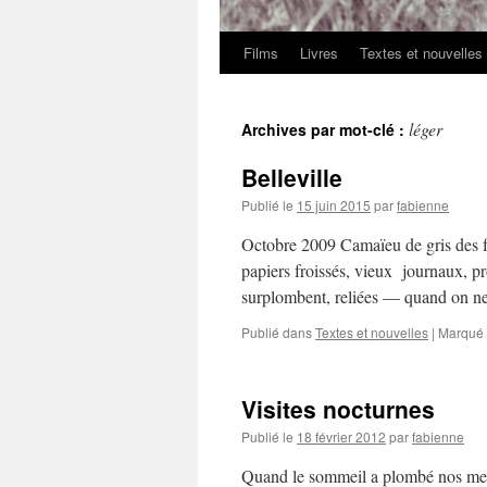
Films
Livres
Textes et nouvelles
léger
Archives par mot-clé :
Belleville
Publié le
15 juin 2015
par
fabienne
Octobre 2009 Camaïeu de gris des fa
papiers froissés, vieux journaux, pro
surplombent, reliées — quand on n
Publié dans
Textes et nouvelles
|
Marqué
Visites nocturnes
Publié le
18 février 2012
par
fabienne
Quand le sommeil a plombé nos mem