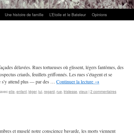
Une histoire de famille
L’Etoile et le Bateleur
Opinions
çades délavées. Rues tortueuses où glissent, légers fantômes, des
spectus criards, feuillets griffonnés. Les rues s’étagent et se
e s’y attend plus — par des …
Continuer la lecture
→
 avec
elle
,
enfant
,
léger
,
lui
,
regard
,
rue
,
tristesse
,
vieux
|
2 commentaires
bres et muselé notre conscience bavarde, les morts viennent