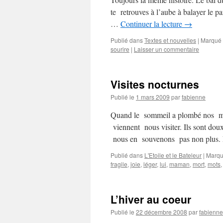
te retrouves à l’aube à balayer le par
…
Continuer la lecture
→
Publié dans
Textes et nouvelles
|
Marqué
sourire
|
Laisser un commentaire
Visites nocturnes
Publié le
1 mars 2009
par
fabienne
Quand le sommeil a plombé nos me
viennent nous visiter. Ils sont doux
nous en souvenons pas non plus
Publié dans
L'Etoile et le Bateleur
|
Marqu
fragile
,
joie
,
léger
,
lui
,
maman
,
mort
,
mots
L’hiver au coeur
Publié le
22 décembre 2008
par
fabienne