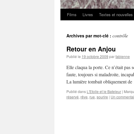
Films
Livres
Textes et nouvelles
contrôle
Archives par mot-clé :
Retour en Anjou
Publié le
19 octobre 2009
par
fabienne
Elle claqua la porte. Ce n’était pas 
faute, toujours si maladroite, incapa
La lumière tombait obliquement d
Publié dans
L'Etoile et le Bateleur
|
Marqu
réservé
,
rêve
,
rue
,
sourire
|
Un commentai