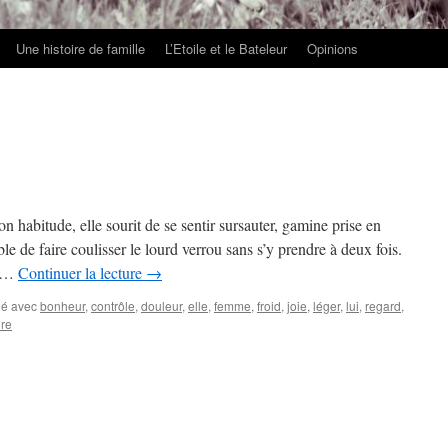
Une histoire de famille
L’Etoile et le Bateleur
Opinions
son habitude, elle sourit de se sentir sursauter, gamine prise en
ble de faire coulisser le lourd verrou sans s’y prendre à deux fois.
e …
Continuer la lecture
→
é avec
bonheur
,
contrôle
,
douleur
,
elle
,
femme
,
froid
,
joie
,
léger
,
lui
,
regard
,
re