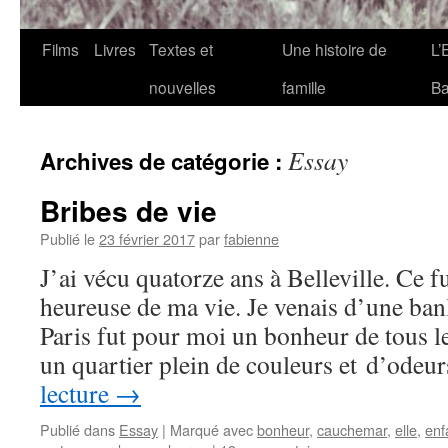
Films
Livres
Textes et
Une histoire de
L’
nouvelles
famille
Ba
Essay
Archives de catégorie :
Bribes de vie
Publié le
23 février 2017
par
fabienne
J’ai vécu quatorze ans à Belleville. Ce fu
heureuse de ma vie. Je venais d’une banli
Paris fut pour moi un bonheur de tous le
un quartier plein de couleurs et d’odeu
lecture
→
Publié dans
Essay
|
Marqué avec
bonheur
,
cauchemar
,
elle
,
enf