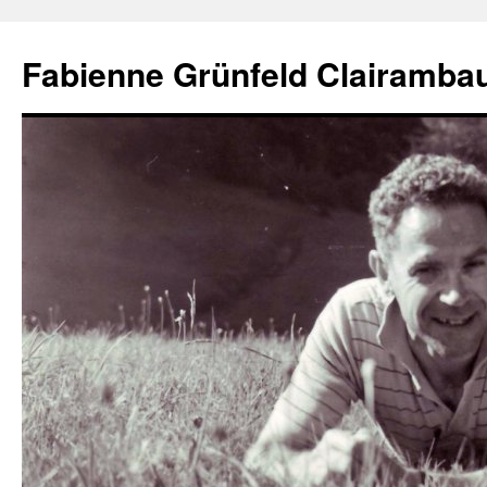
Aller
au
Fabienne Grünfeld Clairambau
contenu