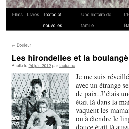
Films
Livres
Textes et
Une histoire de
L’
nouvelles
famille
Ba
←
Douleur
Les hirondelles et la boulangè
Publié le
24 juin 2012
par
fabienne
Je me suis réveill
avec un étrange se
de paix. J’étais un
était là dans la 
vaquent les maman
ou à étendre le lin
douce était là aus