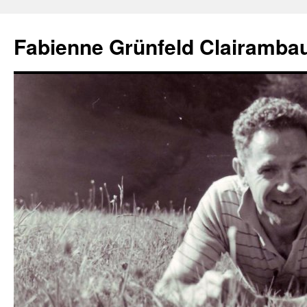
Aller
au
Fabienne Grünfeld Clairambau
contenu