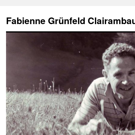
Aller
au
Fabienne Grünfeld Clairambau
contenu