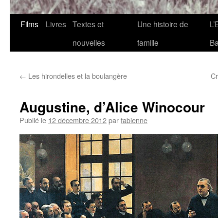
Films
Livres
Textes et
Une histoire de
L’
nouvelles
famille
Ba
←
Les hirondelles et la boulangère
Cr
Augustine, d’Alice Winocour
Publié le
12 décembre 2012
par
fabienne