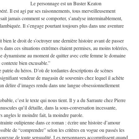
Le personnage est un Buster Keaton
éré. Il est agi par ses raisonnements, tous merveilleusement
e sait jamais comment se comporter, s’analyse interminablement,
alambiquée. Il s’engage pourtant toujours plus dans une aventure
 bien le droit de s’octroyer une dernière histoire avant de passer
es dans ces situations extrêmes étaient permises, au moins tolérées,
de dynamisme au moment de quitter avec cette femme le domaine
e contexte bien excusable.”
 patrie du héros. D’où de tordantes descriptions de scènes
insignifiant vendeur de magasin de souvenirs chez lequel il achète
n délire d’images rendu dans une langue obsessionnellement
able, c’est le texte qui nous tient. Il y a du Sarraute chez Pierre
nuscules qu’il détaille, dans la sous-conversation incessante,
s angles le moindre fait, la moindre parole.
trainte oulipienne dans ce roman : écrire une histoire d’amour
sible de “comprendre” selon les critères en vogue ou passés les
pourvue de toute sensualité. Les personnages accomplissent quand