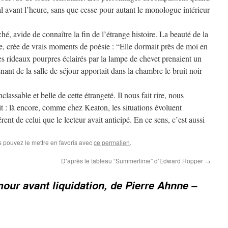
gal avant l’heure, sans que cesse pour autant le monologue intérieur
hé, avide de connaître la fin de l’étrange histoire. La beauté de la
e, crée de vrais moments de poésie : “Elle dormait près de moi en
es rideaux pourpres éclairés par la lampe de chevet prenaient un
enant de la salle de séjour apportait dans la chambre le bruit noir
lassable et belle de cette étrangeté. Il nous fait rire, nous
 : là encore, comme chez Keaton, les situations évoluent
ent de celui que le lecteur avait anticipé. En ce sens, c’est aussi
s pouvez le mettre en favoris avec
ce permalien
.
D’après le tableau “Summertime” d’Edward Hopper
→
our avant liquidation, de Pierre Ahnne –