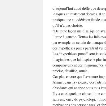
d’aujourd’hui aussi drôle que désesp
logiques et totalement décalés. Il n
pratique une autodérision froide et 
qu’il n’a pas choisie.
“De toute façon me disais-je on avait
l’arme à gauche. Toutes les faibless
par exemple un certain de manque 
des hypothèses pures paraîtrait vu l
Les “hypothèses pures” sont la seule
imaginaires que lui inspire le plus 
compulsivement des mignonnettes, u
précise, détaillée, ornée.
Car plus encore que l’aventure improb
Ahnne, dans la violence des faits mi
obsédante qui analyse sous tous leur
Il y a aussi quelque chose d’une con
sans une once de psychologie (impos
motivations des personnages) et dé