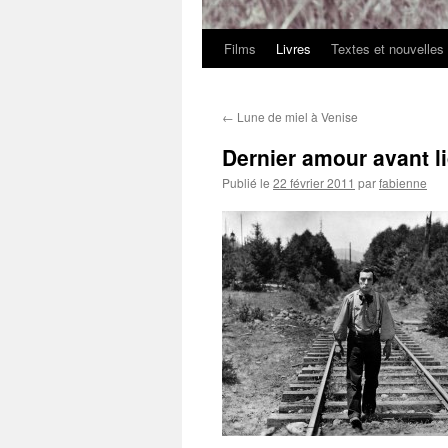
Films
Livres
Textes et nouvelles
←
Lune de miel à Venise
Dernier amour avant l
Publié le
22 février 2011
par
fabienne