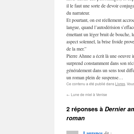
il le faut une sorte de devoir conju
du narrateur.
Et pourtant, on est réellement accroc
langue, quand l’autodérision s’effac
émettant un léger bruit de bouche, l
aspect solennel, la brise froide prov
de la mer.”
Pierre Ahnne a écrit là une oeuvre inc
surprend constamment dans son récit
généralement dans un sens tout différ
un roman plein de suspense…
Ce contenu a été publié dans
Livres
. Vou
←
Lune de miel à Venise
2 réponses à
Dernier am
roman
Laurence
dit :