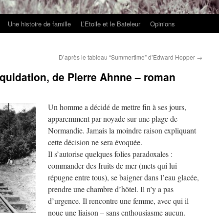
Une histoire de famille
L’Etoile et le Bateleur
Opinions
D’après le tableau “Summertime” d’Edward Hopper
→
iquidation, de Pierre Ahnne – roman
Un homme a décidé de mettre fin à ses jours,
apparemment par noyade sur une plage de
Normandie. Jamais la moindre raison expliquant
cette décision ne sera évoquée.
Il s’autorise quelques folies paradoxales :
commander des fruits de mer (mets qui lui
répugne entre tous), se baigner dans l’eau glacée,
prendre une chambre d’hôtel. Il n’y a pas
d’urgence. Il rencontre une femme, avec qui il
noue une liaison – sans enthousiasme aucun.