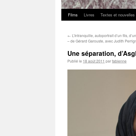
Films
Livres
Textes et nouvelles
←
L’Intranquille, autoportrait d’un fils, d’u
– de Gérard Garouste, avec Judith Perri
Une séparation, d’Asg
Publié le
18 août 2011
par
fabienne