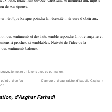
ux bébé, totalement dévoué, caressant, se montrera dur, injuste
ion de son épouse.
éler héroïque lorsque poindra la nécessité intérieure d’obéir aux
sion des sentiments et des faits semble répondre à notre surprise et
aniens si proches, si semblables. Naïveté de l’idée de la
ur des sentiments bafoués.
 pouvez le mettre en favoris avec
ce permalien
.
n peintre, d’un fou
D’amour et d’eau fraîche, d’Isabelle Czajka
→
gnon
ation, d’Asghar Farhadi