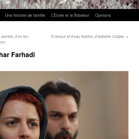
Une histoire de famille
L’Etoile et le Bateleur
Opinions
n peintre, d’un fou
D’amour et d’eau fraîche, d’Isabelle Czajka
→
gnon
har Farhadi