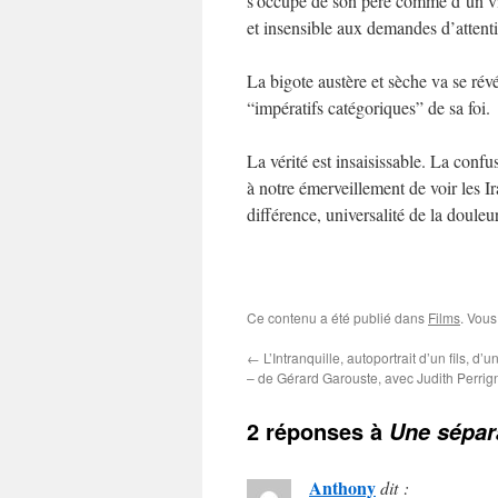
s’occupe de son père comme d’un vie
et insensible aux demandes d’attent
La bigote austère et sèche va se rév
“impératifs catégoriques” de sa foi.
La vérité est insaisissable. La confu
à notre émerveillement de voir les Ir
différence, universalité de la doule
Ce contenu a été publié dans
Films
. Vous
←
L’Intranquille, autoportrait d’un fils, d’u
– de Gérard Garouste, avec Judith Perri
2 réponses à
Une sépar
Anthony
dit :