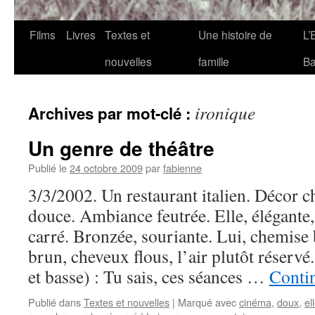
Films
Livres
Textes et
Une histoire de
L’
nouvelles
famille
Ba
ironique
Archives par mot-clé :
Un genre de théâtre
Publié le
24 octobre 2009
par
fabienne
3/3/2002. Un restaurant italien. Décor 
douce. Ambiance feutrée. Elle, élégant
carré. Bronzée, souriante. Lui, chemise 
brun, cheveux flous, l’air plutôt réserv
et basse) : Tu sais, ces séances …
Contin
Publié dans
Textes et nouvelles
|
Marqué avec
cinéma
,
doux
,
el