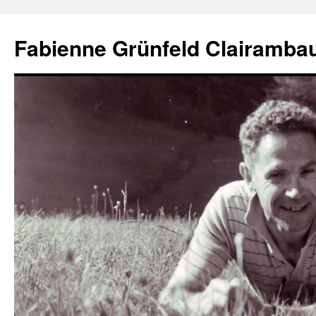
Aller
au
Fabienne Grünfeld Clairambau
contenu