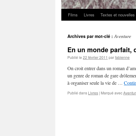
Films
Livres
Textes et nouvelles
Aventure
Archives par mot-clé :
En un monde parfait, 
Publié le
22 février 2011
par
fabienne
On croit entrer dans un roman d’am
un genre de roman de gare drôlement 
à organiser seule la vie de …
Contin
Publié dans
Livres
|
Marqué avec
Aventu