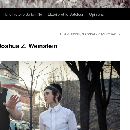
Une histoire de famille
L’Etoile et le Bateleur
Opinions
Faute d’amour, d’Andreï Zviaguintsev
→
Joshua Z. Weinstein