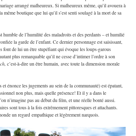
mariage arrangé malheureux. Si malheureux même, qu’il avouera à
 la même boutique que lui qu’il s’est senti soulagé à la mort de sa
st humble de l’humilité des maladroits et des perdants – et humilié
confiée la garde de l’enfant. Ce dernier personnage est saisissant,
es font de lui un être stupéfiant qui évoque les loups-garous
autant plus remarquable qu’il ne cesse d’intimer l’ordre à son
ch,
c’est-à-dire un être humain, avec toute la dimension morale
es et énonce les jugements au sein de la communauté) est épatant,
essionnel non plus, mais quelle présence! Et il y a dans le
on n’imagine pas au début du film, et une réelle bonté aussi.
es sont tous à la fois extrêmement pittoresques et attachants.
 monde un regard empathique et légèrement narquois.