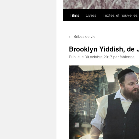
Films
Livres
Textes et nouvelles
←
Bribes de vie
Brooklyn Yiddish, de 
Publié le
30 octobre 2017
par
fabienne