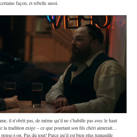
rtaine façon, et rebelle aussi.
mme, il n’obéit pas, de même qu’il ne s’habille pas avec le haut
e la tradition exige – ce que pourtant son fils chéri aimerait…
 pense-t-on. Pas du tout! Parce qu’il est bien plus tranquille