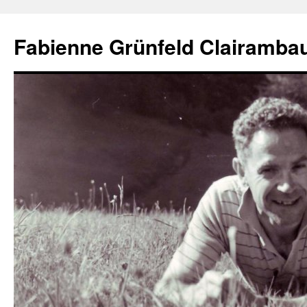
Aller
au
Fabienne Grünfeld Clairambau
contenu