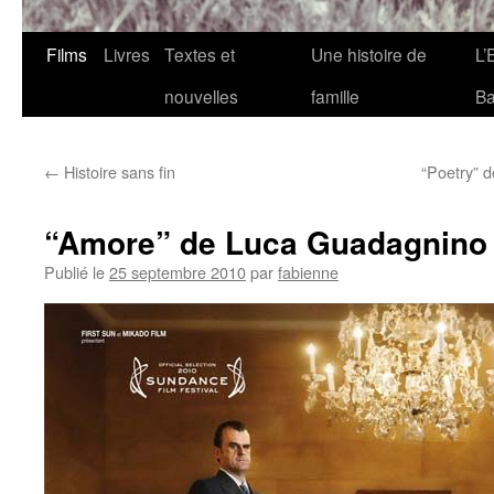
Films
Livres
Textes et
Une histoire de
L’
nouvelles
famille
Ba
←
Histoire sans fin
“Poetry” 
“Amore” de Luca Guadagnino
Publié le
25 septembre 2010
par
fabienne